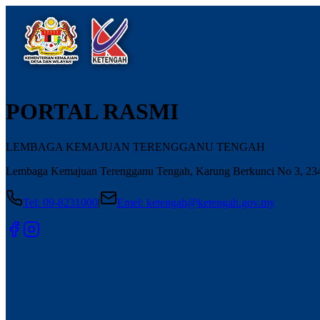
PORTAL RASMI
LEMBAGA KEMAJUAN TERENGGANU TENGAH
Lembaga Kemajuan Terengganu Tengah, Karung Berkunci No 3, 2340
Tel
:
09-8231000
|
Emel
:
ketengah@ketengah.gov.my