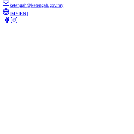
ketengah@ketengah.gov.my
[MY|EN]
|