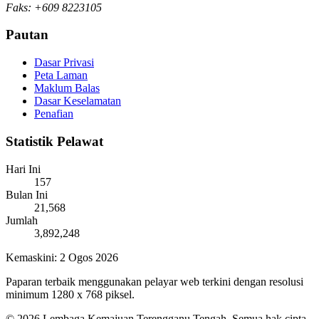
Faks: +609 8223105
Pautan
Dasar Privasi
Peta Laman
Maklum Balas
Dasar Keselamatan
Penafian
Statistik Pelawat
Hari Ini
157
Bulan Ini
21,568
Jumlah
3,892,248
Kemaskini:
2 Ogos 2026
Paparan terbaik menggunakan pelayar web terkini dengan resolusi
minimum 1280 x 768 piksel.
©
2026
Lembaga Kemajuan Terengganu Tengah. Semua hak cipta