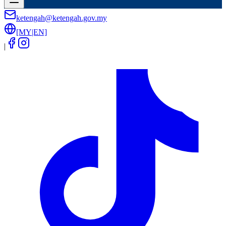
ketengah@ketengah.gov.my
[MY|EN]
|