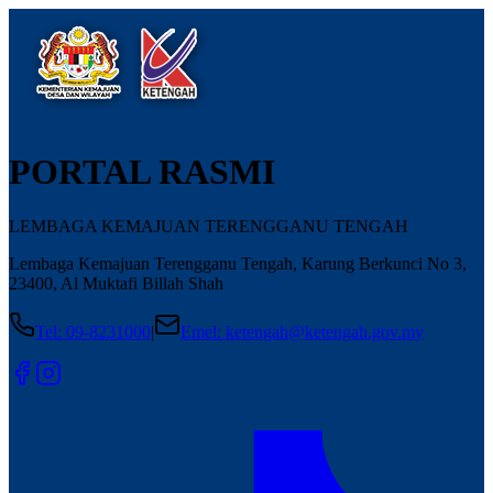
PORTAL RASMI
LEMBAGA KEMAJUAN TERENGGANU TENGAH
Lembaga Kemajuan Terengganu Tengah, Karung Berkunci No 3,
23400, Al Muktafi Billah Shah
Tel
:
09-8231000
|
Emel
:
ketengah@ketengah.gov.my