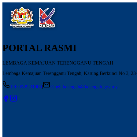
PORTAL RASMI
LEMBAGA KEMAJUAN TERENGGANU TENGAH
Lembaga Kemajuan Terengganu Tengah, Karung Berkunci No 3, 2340
Tel
:
09-8231000
|
Emel
:
ketengah@ketengah.gov.my