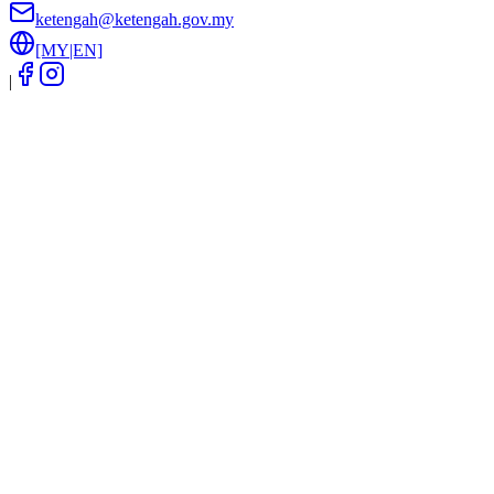
ketengah@ketengah.gov.my
[MY|EN]
|